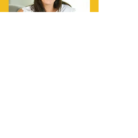
Wie ben ik?
Ik ben Frauke, psycholoog en zaakvoerder
van Studio We-Time, te Londerzeel
(Malderen).
Thuis heb ik mijn handen en mijn hart vol
als mama van 2 kids. Ik ben gelukkig