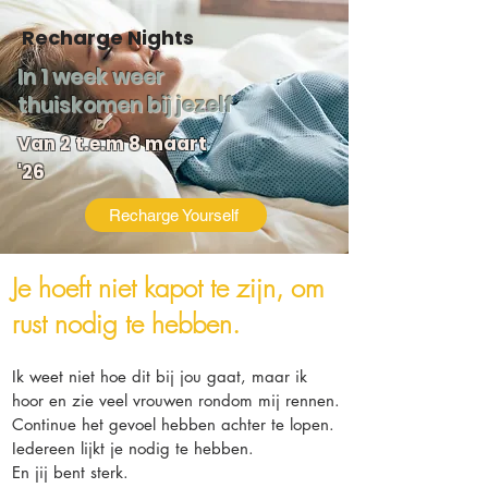
Recharge Nights
In 1 week weer
thuiskomen bij jezelf
Van 2 t.e.m 8 maart
'26
Recharge Yourself
Je hoeft niet kapot te zijn, om
rust nodig te hebben.
Ik weet niet hoe dit bij jou gaat, maar ik
hoor en zie veel vrouwen rondom mij rennen.
Continue het gevoel hebben achter te lopen.
Iedereen lijkt je nodig te hebben.
En jij bent sterk.