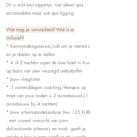
Dit is echt een toppertje, niet alleen qua
accomodatie maar ook qua ligging.
Wat mag je verwachten? Wat is er
inclusief?
​* Kennismakingssessie/call om je intentie's
en je doelen op te stellen
* 4 of 5 nachten super de luxe hotel in Kos
op basis van zeer verzorgd ontbijtbuffet
* Jouw vliegticket
* 3 voormiddagen coaching/therapie op
maat van jouw noden + 2 avondsessies (1
avondsessie bij 4 nachten)
* Jouw schemamodelanalyse (twv 125 EUR)
: een visueel overzicht van jouw
disfunctionele schema's en modi: geeft je
inzicht in hoe je naar jezelf en de wereld